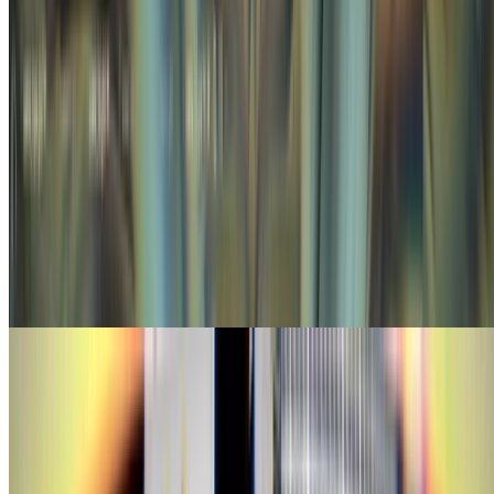
Event
draw(tokyo); #3でGLSLライブコーディングによる
VJをしました
10/12に渋谷のclubasiaで開催されたオーディオビジュアルイ
ベントdraw(tokyo);