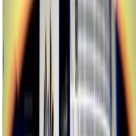
gam0022
•
Apr 26, 2026
•
5 min read
Read more