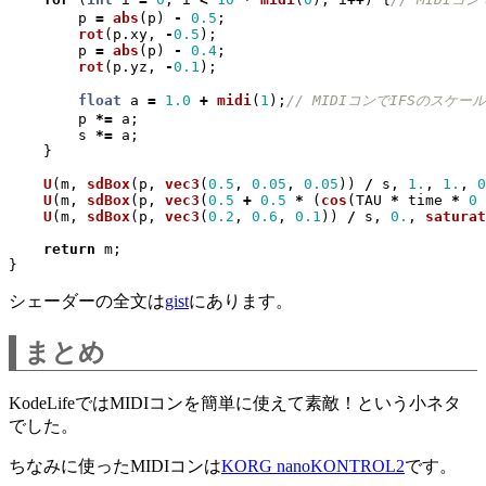
p
=
abs
(
p
)
-
0.5
;
rot
(
p
.
xy
,
-
0.5
);
p
=
abs
(
p
)
-
0.4
;
rot
(
p
.
yz
,
-
0.1
);
float
a
=
1.0
+
midi
(
1
);
p
*=
a
;
s
*=
a
;
}
U
(
m
,
sdBox
(
p
,
vec3
(
0.5
,
0.05
,
0.05
))
/
s
,
1.
,
1.
,
0
U
(
m
,
sdBox
(
p
,
vec3
(
0.5
+
0.5
*
(
cos
(
TAU
*
time
*
0
U
(
m
,
sdBox
(
p
,
vec3
(
0.2
,
0.6
,
0.1
))
/
s
,
0.
,
saturat
return
m
;
}
シェーダーの全文は
gist
にあります。
まとめ
KodeLifeではMIDIコンを簡単に使えて素敵！という小ネタ
でした。
ちなみに使ったMIDIコンは
KORG nanoKONTROL2
です。