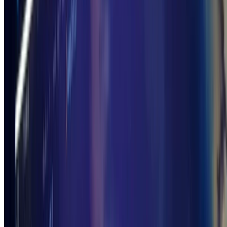
Books
ブログ執筆者の著書
Unityバイブル R5夏号
posted with
ヨメレバ
kakunpc/室星 亮太/細田 翔/山本 剛史/小林 慶祐/
長谷川 孝二 ボーンデジタル 2023年08月29日頃
楽天ブックスで購入
Amazonで購入
Kindleで購入
7netで購入
紀伊國屋書店で購入
図書館で探す