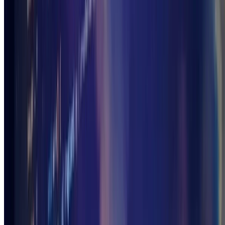
シェーダーをこよなく愛するグラフィックスエンジニア。
プログラミングによる映像制作が趣味で、国内外のデモシー
ンイベント（デモパーティ）の受賞歴多数。 GLSLライブコ
ーディングによるVJパフォーマンスも行う。 ブログや勉強
会、書籍の執筆を通じてグラフィックス関連の情報を発信
中。 現在はコンシューマーゲーム会社にて自社エンジンの
グラフィックス機能開発に従事。過去にGDC／CEDECでの
登壇経験あり。
←
速度比較！レイマーチングvsレイキャスティング
Aug 8,
2022
HugoをGitHub Pagesで公開し、2リポジトリ構成の管理を楽
にする方法
May 7, 2022
→