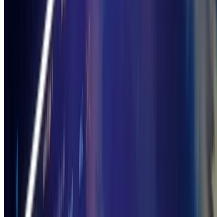
3/22に渋谷のCIRCUS TOKYOでオーディオビジュアルイベ
ントdraw(tokyo);#2が開催されました。
gam0022
•
Apr 16, 2025
•
11 min read
Read more