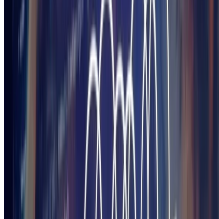
© 2026 gam0022.net. This work is licensed under
CC BY NC ND
4.0
Made with
Hugo Blox
.
Duplicate this template →