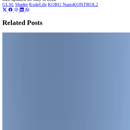
GLSL
Shader
KodeLife
KORG NanoKONTROL2
Related Posts
Unity
UnityのShaderGraphでインクシェーダーを作る
これはUnity Advent Calendar 2022の22日目の記事です。
gam0022
•
Dec 25, 2022
•
6 min read
Read more