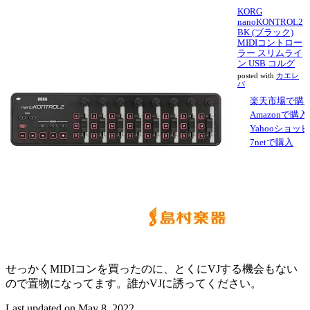
KORG
nanoKONTROL2
BK (ブラック)
MIDIコントロー
ラー スリムライ
ン USB コルグ
posted with
カエレ
バ
楽天市場で購
Amazonで購入
Yahooショッ
7netで購入
せっかくMIDIコンを買ったのに、とくにVJする機会もない
ので置物になってます。誰かVJに誘ってください。
Last updated on
May 8, 2022