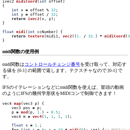
ivec2
midiCoord
(
int
offset
)
{
int
x
=
offset
%
32
;
int
y
=
offset
/
32
;
return
ivec2
(
x
,
y
);
}
float
midi
(
int
ccNumber
)
{
return
texture
(
midi1
,
vec2
((
1.
/
32.
)
*
midiCoord
(
3
}
midi関数の使用例
midi関数は
コントロールチェンジ番号
を受け取って、対応す
る値を [0-1] の範囲で返します。テクスチャなので [0-1] で
す。
IFSのイテレーションなどにmidi関数を使えば、冒頭の動画
のようにIFSの幾何学形状をMIDIコンで制御できます！
vec4
map
(
vec3
p
)
{
vec3
pos
=
p
;
p
=
mod
(
p
,
1.
)
-
0.5
;
vec4
m
=
vec4
(
1
,
1
,
1
,
1
);
float
s
=
1.
;
for
(
int
i
=
0
;
i
<
10
*
midi
(
0
);
i
++
)
{