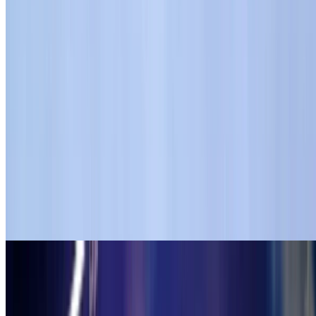
Event
draw(tokyo); #2でVJデビュー！（GLSLライブコ
ーディング）