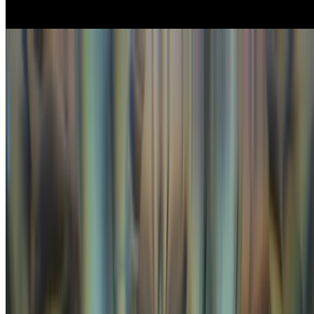
Event
NxPC.Live vol.77 NxPC.Lab × draw();でGLSLライ
ブコーディングによるVJをしました
2026/3/27に開催されたNxPC.Live vol.77 NxPC.Lab × draw()に
て、RIKUPIさんのDJにGLSLライブコーディングによるVJ
で出演しました。
gam0022
•
Apr 27, 2026
•
3 min read
Read more