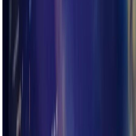
Unity ゲーム プログラミング・バイブル 2nd
Generation
posted with
ヨメレバ
森 哲哉/布留川 英一/西森 丈俊/車谷 勇人/一條
貴彰/打田 恭平 ボーンデジタル 2021年06月
29日頃
楽天ブックスで購入
Amazonで購入
Kindleで購入
7netで購入
紀伊國屋書店で購入
図書館で探す
GLSL
Shader
KodeLife
KORG NanoKONTROL2
Authors
gam0022
Graphics Engineer