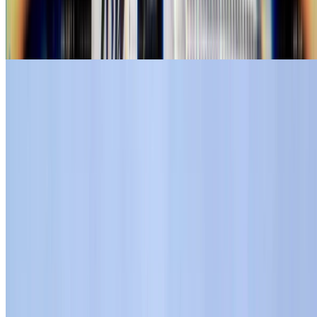
Lecture
慶應大学SFCの講義でシェーダーについて話しま
した
巴山先生の慶應大学SFCの講義「CGと数学」にゲストでお
呼びいただき、シェーダーやデモシーンについてお話しして
きました。
gam0022
•
Jan 22, 2026
•
2 min read
Read more