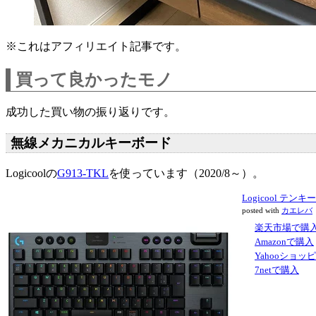
※これはアフィリエイト記事です。
買って良かったモノ
成功した買い物の振り返りです。
無線メカニカルキーボード
Logicoolの
G913-TKL
を使っています（2020/8～）。
Logicool テン
posted with
カエレバ
楽天市場で購
Amazonで購入
Yahooショッ
7netで購入