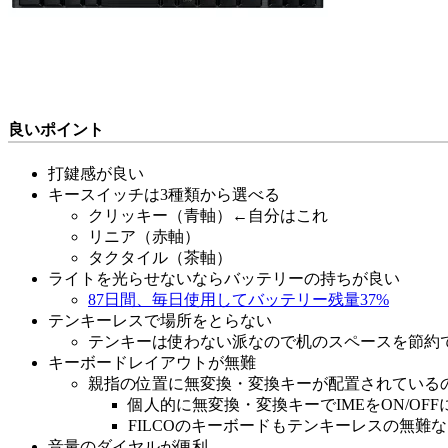
良いポイント
打鍵感が良い
キースイッチは3種類から選べる
クリッキー（青軸）←自分はこれ
リニア（赤軸）
タクタイル（茶軸）
ライトを光らせないならバッテリーの持ちが良い
87日間、毎日使用してバッテリー残量37%
テンキーレスで場所をとらない
テンキーは使わない派なので机のスペースを節約で
キーボードレイアウトが無難
親指の位置に無変換・変換キーが配置されているの
個人的に無変換・変換キーでIMEをON/OF
FILCOのキーボードもテンキーレスの無
音量のダイヤルが便利