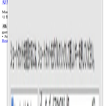
り替える方法
Macでは、Comand + tabなどで、アプリケーション単位の切
り替えができますが、
gam0022
•
Jul 29, 2012
•
1 min read
Read more