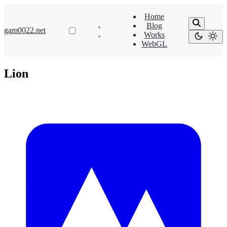
Home
Blog
gam0022.net
Works
WebGL
Lion