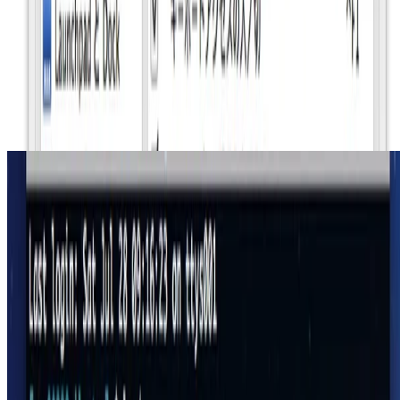
Mac OS X
Linux(Ubuntu)からOS Xへ開発環境を移すときに
したこと
とりあえず次のような感じになりました。
gam0022
•
Jul 28, 2012
•
4 min read
Read more