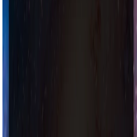
© 2026 gam0022.net. This work is licensed under
CC BY NC ND
4.0
Made with
Hugo Blox
.
Duplicate this template →