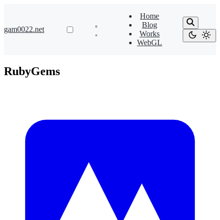
Home
Blog
gam0022.net
Works
WebGL
RubyGems