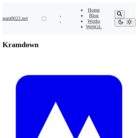
Home
Blog
gam0022.net
Works
WebGL
Kramdown