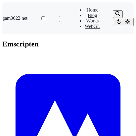
Home
Blog
gam0022.net
Works
WebGL
Emscripten