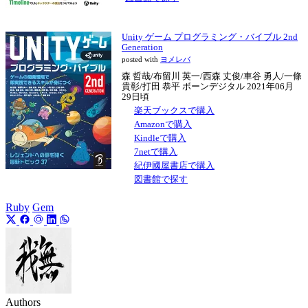
Unity ゲーム プログラミング・バイブル 2nd
Generation
posted with
ヨメレバ
森 哲哉/布留川 英一/西森 丈俊/車谷 勇人/一條
貴彰/打田 恭平 ボーンデジタル 2021年06月
29日頃
楽天ブックスで購入
Amazonで購入
Kindleで購入
7netで購入
紀伊國屋書店で購入
図書館で探す
Ruby
Gem
Authors