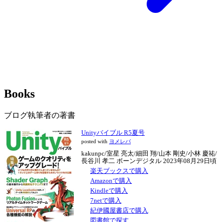
Books
ブログ執筆者の著書
Unityバイブル R5夏号
posted with
ヨメレバ
kakunpc/室星 亮太/細田 翔/山本 剛史/小林 慶祐/
長谷川 孝二 ボーンデジタル 2023年08月29日頃
楽天ブックスで購入
Amazonで購入
Kindleで購入
7netで購入
紀伊國屋書店で購入
図書館で探す