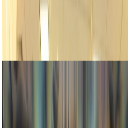
Event
NxPC.Live vol.77 NxPC.Lab × draw();でGLSLライ
ブコーディングによるVJをしました
2026/3/27に開催されたNxPC.Live vol.77 NxPC.Lab × draw()に
て、RIKUPIさんのDJにGLSLライブコーディングによるVJ
で出演しました。
gam0022