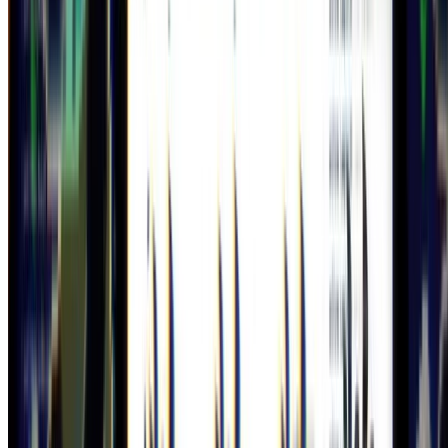
© 2026 gam0022.net. This work is licensed under
CC BY NC ND
4.0