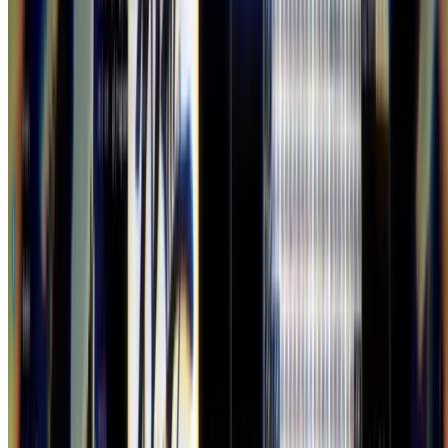
Authors
gam0022
Graphics Engineer
シェーダーをこよなく愛するグラフィックスエンジニア。
プログラミングによる映像制作が趣味で、国内外のデモシー
ンイベント（デモパーティ）の受賞歴多数。 GLSLライブコ
ーディングによるVJパフォーマンスも行う。 ブログや勉強
会、書籍の執筆を通じてグラフィックス関連の情報を発信
中。 現在はコンシューマーゲーム会社にて自社エンジンの
グラフィックス機能開発に従事。過去にGDC／CEDECでの
登壇経験あり。
←
Octopressのpreviewを高速化する
Sep 28, 2013
Rails4のアプリをHerokuで動かす
Sep 17, 2013
→