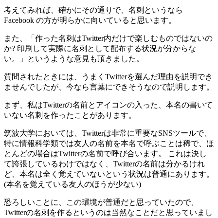
考えてみれば、確かにその通りで、名刺というなら
Facebook の方が明らかに向いていると思います。
また、「作った名刺はTwitter内だけで楽しむものではないの
か? 印刷して実際に名刺として配布する状況が分からな
い。」というような意見も頂きました。
質問されたときには、うまくTwitterを選んだ理由を説明でき
ませんでしたが、今なら言葉にできそうなので説明します。
まず、私はTwitterの名前とアイコンの入った、本名の書いて
いない名刺を作ったことがあります。
筑波大学においては、Twitterは非常に重要なSNSツールで、
特に情報科学類では友人の名前を本名で呼ぶことは稀で、ほ
とんどの場合はTwitterの名前で呼び合います。 これは決し
て誇張しているわけではなく、Twitterの名前は分かるけれ
ど、本名は全く覚えていないという状況は普通にあります。
(本名を覚えている友人のほうが少ない)
恐ろしいことに、この環境が普通だと思っていたので、
Twitterの名刺を作るというのは当然なことだと思っていまし