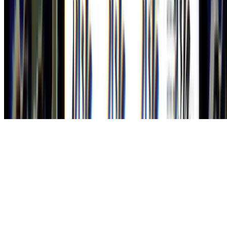
Made with
Hugo Blox
.
Duplicate this template →