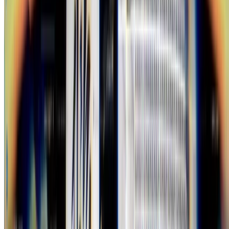
Books
ブログ執筆者の著書
Unityバイブル R5夏号
posted with
ヨメレバ
kakunpc/室星 亮太/細田 翔/山本 剛史/小林 慶祐/
長谷川 孝二 ボーンデジタル 2023年08月29日頃
楽天ブックスで購入