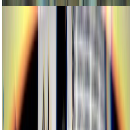
Event
draw(tokyo); #3でGLSLライブコーディングによる
VJをしました
10/12に渋谷のclubasiaで開催されたオーディオビジュアルイ
ベントdraw(tokyo);
gam0022
•
Apr 26, 2026
•
5 min read
Read more