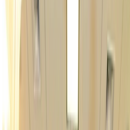
gam0022
•
Dec 14, 2013
•
1 min read
Read more