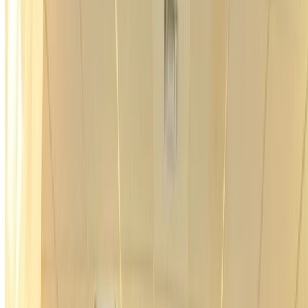
C#
つくばC#勉強会(tkbcsmt)に参加
今日はつくばC#勉強会(tkbcsmt)に参加してきました。
gam0022
•
Jun 22, 2013
•
1 min read
Read more