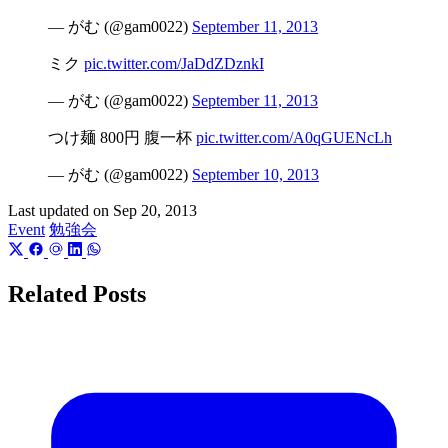
— がむ (@gam0022)
September 11, 2013
ミク
pic.twitter.com/JaDdZDznkI
— がむ (@gam0022)
September 11, 2013
つけ麺 800円 腹一杯
pic.twitter.com/A0qGUENcLh
— がむ (@gam0022)
September 10, 2013
Last updated on
Sep 20, 2013
Event
勉強会
Related Posts