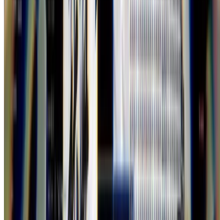
Amazonで購入
Kindleで購入
7netで購入
紀伊國屋書店で購入
図書館で探す
Unity ゲーム プログラミング・バイブル 2nd
Generation
posted with
ヨメレバ
森 哲哉/布留川 英一/西森 丈俊/車谷 勇人/一條
貴彰/打田 恭平 ボーンデジタル 2021年06月
29日頃
楽天ブックスで購入
Amazonで購入
Kindleで購入
7netで購入
紀伊國屋書店で購入
図書館で探す
Event
勉強会