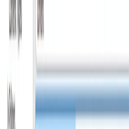
7netで購入
紀伊國屋書店で購入
図書館で探す
Unity ゲーム プログラミング・バイブル 2nd
Generation
posted with
ヨメレバ
森 哲哉/布留川 英一/西森 丈俊/車谷 勇人/一條
貴彰/打田 恭平 ボーンデジタル 2021年06月
29日頃
楽天ブックスで購入
Amazonで購入
Kindleで購入
7netで購入
紀伊國屋書店で購入
図書館で探す
Mac OS X
Coins