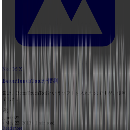
Mac OS X
BetterTouchToolが便利
最近、BetterTouchToolというソフトを入れたのですが、便利
でした。
gam0022
•
May 23, 2013
•
1 min read
Read more