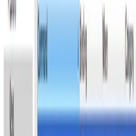
Authors
gam0022
Graphics Engineer
シェーダーをこよなく愛するグラフィックスエンジニア。
プログラミングによる映像制作が趣味で、国内外のデモシー
ンイベント（デモパーティ）の受賞歴多数。 GLSLライブコ
ーディングによるVJパフォーマンスも行う。 ブログや勉強
会、書籍の執筆を通じてグラフィックス関連の情報を発信
中。 現在はコンシューマーゲーム会社にて自社エンジンの
グラフィックス機能開発に従事。過去にGDC／CEDECでの
登壇経験あり。
←
近状報告
Apr 22, 2013
コンピュータグラフィックス基礎の成果報告
Mar 12, 2013
→