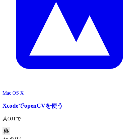
Mac OS X
XcodeでopenCVを使う
某OJTで
gam0022