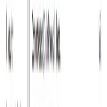
© 2026 gam0022.net. This work is licensed under
CC BY NC ND
4.0
Made with
Hugo Blox
.
Duplicate this template →