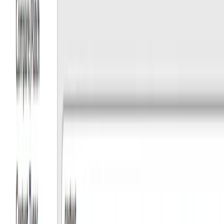
Books
ブログ執筆者の著書
Unityバイブル R5夏号
posted with
ヨメレバ
kakunpc/室星 亮太/細田 翔/山本 剛史/小林 慶祐/
長谷川 孝二 ボーンデジタル 2023年08月29日頃
楽天ブックスで購入
Amazonで購入
Kindleで購入