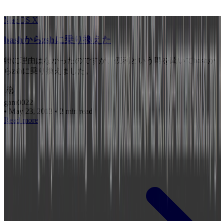
Mac OS X
bashからzshに乗り換えた
特に理由はなかったのですが、便利という噂を聞いてbashか
らzshに乗り換えました。
gam0022
•
May 23, 2013
•
2 min read
Read more