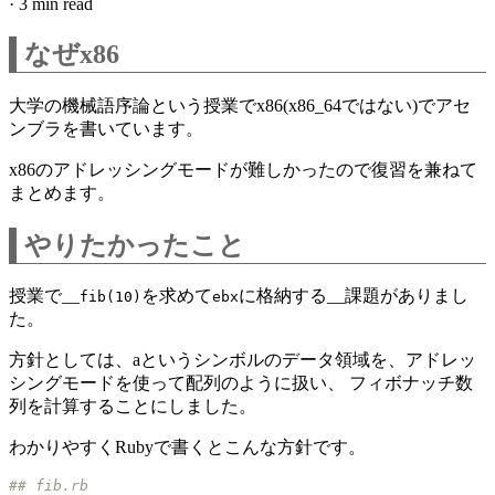
·
3 min read
なぜx86
大学の機械語序論という授業でx86(x86_64ではない)でアセ
ンブラを書いています。
x86のアドレッシングモードが難しかったので復習を兼ねて
まとめます。
やりたかったこと
授業で__
を求めて
に格納する__課題がありまし
fib(10)
ebx
た。
方針としては、aというシンボルのデータ領域を、アドレッ
シングモードを使って配列のように扱い、 フィボナッチ数
列を計算することにしました。
わかりやすくRubyで書くとこんな方針です。
## fib.rb