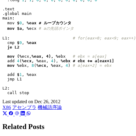
.text
.global
main
main
:
mov
$
0
,
  mov $a, %
ecx
# aの先頭ポインタ
L1
:
# for(eax=0; eax<9; eax++)
cmp
$
9
,
  mov (%
ecx
,
%eax, 4), %
ebx
# ebx = a[eax]
add
4
(
%ecx, %
eax
,
4
),
  mov %
ebx
,
8
(
%ecx, %
eax
,
4
)
# a[eax+2] = ebx
add
$
1
,
 %
eax
jmp
L1
L2
:
call
stop
Last updated on
Dec 26, 2012
X86
アセンブラ
機械語序論
Related Posts