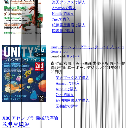
楽天ブックスで購入
Amazonで購入
Kindleで購入
7netで購入
紀伊國屋書店で購入
図書館で探す
Unity ゲーム プログラミング・バイブル 2nd
Generation
posted with
ヨメレバ
森 哲哉/布留川 英一/西森 丈俊/車谷 勇人/一條
貴彰/打田 恭平 ボーンデジタル 2021年06月
29日頃
楽天ブックスで購入
Amazonで購入
Kindleで購入
7netで購入
紀伊國屋書店で購入
図書館で探す
X86
アセンブラ
機械語序論