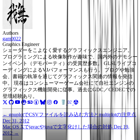
Authors
gam0022
Graphics Engineer
シェーダーをこよなく愛するグラフィックスエンジニア。
プログラミングによる映像制作が趣味で、国内外のデモシー
ンイベント（デモパーティ）の受賞歴多数。 GLSLライブコ
ーディングによるVJパフォーマンスも行う。 ブログや勉強
会、書籍の執筆を通じてグラフィックス関連の情報を発信
中。 現在はコンシューマーゲーム会社にて自社エンジンの
グラフィックス機能開発に従事。過去にGDC／CEDECでの
登壇経験あり。
←
gnuplotでCSVファイルを読み込む方法とmultiplotの注意点
Dec 31, 2012
Mac OS Xでjavacやjavaで文字化けした場合の対処
Dec 19,
2012
→