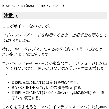
注意点
ここがポイントなのですが、
アドレッシングモードを利用するときには必ず型を守らなく
てはいけません。
特に、
BASEをレジスタにするのを忘れて
エラーになるケー
スが多いような気がします。
コンパイラは
とか適当なエラーメッセージしか出
junk error
してくれないので、 何がいけないのか分からずに苦労しま
した。
DISPLACEMENTには定数を指定する。
BASEとINDEXにはレジスタを指定する。
DISPLACEMENTはバイト単位(long型の配列なら、添
字*4を指定する)。
これらを踏まえると、
にインデックス、
に配列array
%eax
%ecx