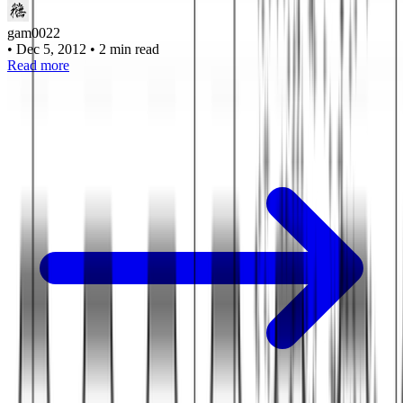
gam0022
•
Dec 5, 2012
•
2 min read
Read more