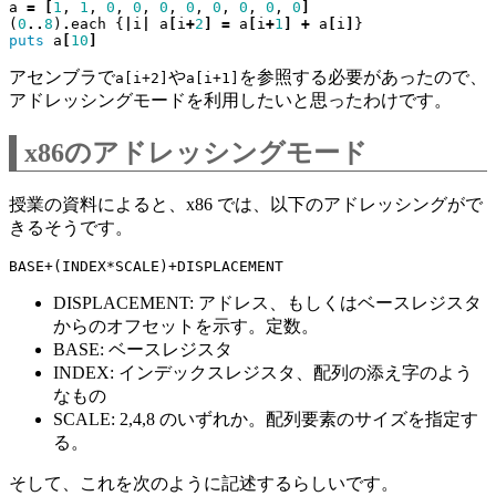
a
=
[
1
,
1
,
0
,
0
,
0
,
0
,
0
,
0
,
0
,
0
]
(
0
..
8
)
.
each
{
|
i
|
a
[
i
+
2
]
=
a
[
i
+
1
]
+
a
[
i
]
}
puts
a
[
10
]
アセンブラで
や
を参照する必要があったので、
a[i+2]
a[i+1]
アドレッシングモードを利用したいと思ったわけです。
x86のアドレッシングモード
授業の資料によると、x86 では、以下のアドレッシングがで
きるそうです。
DISPLACEMENT: アドレス、もしくはベースレジスタ
からのオフセットを示す。定数。
BASE: ベースレジスタ
INDEX: インデックスレジスタ、配列の添え字のよう
なもの
SCALE: 2,4,8 のいずれか。配列要素のサイズを指定す
る。
そして、これを次のように記述するらしいです。