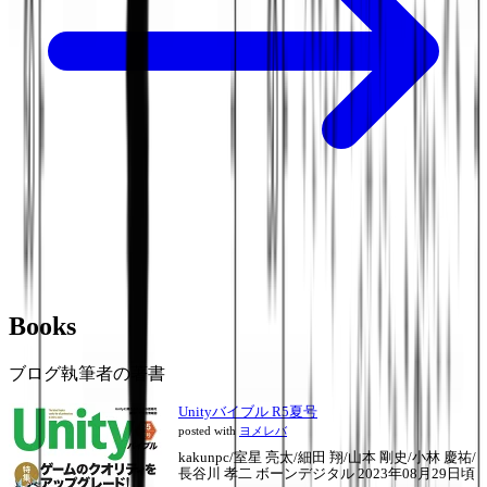
Books
ブログ執筆者の著書
Unityバイブル R5夏号
posted with
ヨメレバ
kakunpc/室星 亮太/細田 翔/山本 剛史/小林 慶祐/
長谷川 孝二 ボーンデジタル 2023年08月29日頃