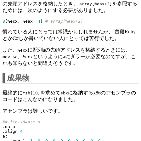
の先頭アドレスを格納したとき、
を参照する
array[%eax+2]
ためには、次のようにする必要がありました。
8
(
%ecx, %
eax
,
4
)
# array[%eax+2]
慣れている人にとっては常識かもしれませんが、 普段Ruby
とかC#しか書いていない人にとっては苦行でした。
また、
に配列aの先頭アドレスを格納するときには、
%ecx
というようにaにダラーが必要なのですが、こ
mov $a, %ecx
れも知らないと間違えそうです。
成果物
最終的に
を求めて
に格納するx86のアセンブラの
fib(10)
ebx
コードはこんなのになりました。
アセンブラは難しいです。
## fib-x84asm.s
.data
.align
4
a
:
.long
1
,
1
,
0
,
0
,
0
,
0
,
0
,
0
,
0
,
0
,
0