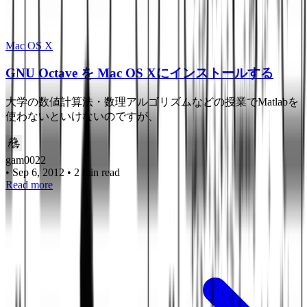
Mac OS X
GNU Octave を Mac OS Xにインストールする
大学の数値計算法・数理アルゴリズムなどの授業でMatlabを
使わないといけないのですが、
gam0022
•
Sep 6, 2012
•
2 min read
Read more