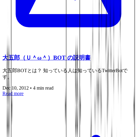
大五郎（Ｕ＾ω＾）BOT の説明書
大五郎BOTとは？ 知っている人は知っているTwitterBotで
す。
Dec 10, 2012
•
4 min read
Read more